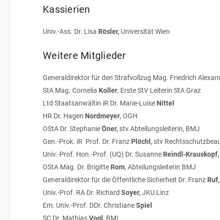
Kassierien
Univ.-Ass. Dr. Lisa
Rösler,
Universität Wien
Weitere Mitglieder
Generaldirektor für den Strafvollzug Mag. Friedrich Alexa
StA Mag. Cornelia
Koller
, Erste StV Leiterin StA Graz
Ltd Staatsanwältin iR Dr. Marie-Luise
Nittel
HR Dr. Hagen
Nordmeyer
, OGH
OStA Dr. Stephanie
Öner,
stv Abteilungsleiterin, BMJ
Gen.-Prok. iR Prof. Dr. Franz
Plöchl,
stv Rechtsschutzbeau
Univ.-Prof. Hon.-Prof. (UQ) Dr. Susanne
Reindl-Krauskopf
OStA Mag. Dr. Brigitte
Rom
, Abteilungsleiterin BMJ
Generaldirektor für die Öffentliche Sicherheit Dr. Franz
Ruf
Univ.-Prof. RA Dr. Richard
Soyer,
JKU Linz
Em. Univ.-Prof. DDr. Christiane
Spiel
SC Dr. Mathias
Vogl
, BMI